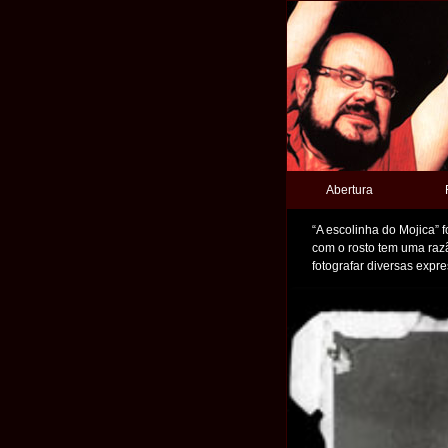
Abertura
“A escolinha do Mojica” f
com o rosto tem uma razã
fotografar diversas expr