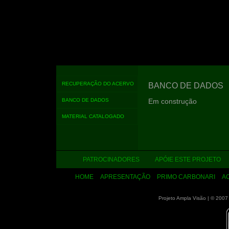
RECUPERAÇÃO DO ACERVO
BANCO DE DADOS
BANCO DE DADOS
Em construção
MATERIAL CATALOGADO
PATROCINADORES
APÓIE ESTE PROJETO
HOME
APRESENTAÇÃO
PRIMO CARBONARI
A
Projeto Ampla Visão
|
© 2007