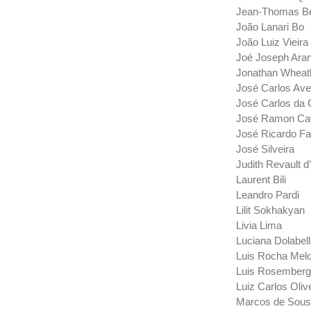
Jean-Thomas Be
João Lanari Bo
João Luiz Vieira
Joé Joseph Ara
Jonathan Wheat
José Carlos Avel
José Carlos da 
José Ramon Cav
José Ricardo Fa
José Silveira
Judith Revault d
Laurent Bili
Leandro Pardi
Lilit Sokhakyan
Livia Lima
Luciana Dolabel
Luis Rocha Mel
Luis Rosemberg
Luiz Carlos Oliv
Marcos de Sou