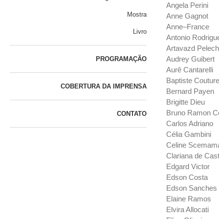
Angela Perini
Mostra
Anne Gagnot
Anne–France
Livro
Antonio Rodrigu
Artavazd Pelech
Audrey Guibert
PROGRAMAÇÃO
Aurê Cantarelli
Baptiste Coutur
COBERTURA DA IMPRENSA
Bernard Payen
Brigitte Dieu
Bruno Ramon Co
CONTATO
Carlos Adriano
Célia Gambini
Celine Scemam
Clariana de Cas
Edgard Victor
Edson Costa
Edson Sanches
Elaine Ramos
Elvira Allocati