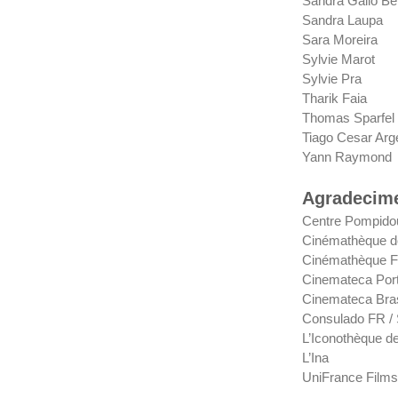
Sandra Gallo Be
Sandra Laupa
Sara Moreira
Sylvie Marot
Sylvie Pra
Tharik Faia
Thomas Sparfel
Tiago Cesar Ar
Yann Raymond
Agradecime
Centre Pompido
Cinémathèque d
Cinémathèque F
Cinemateca Por
Cinemateca Bras
Consulado FR /
L’Iconothèque d
L’Ina
UniFrance Films