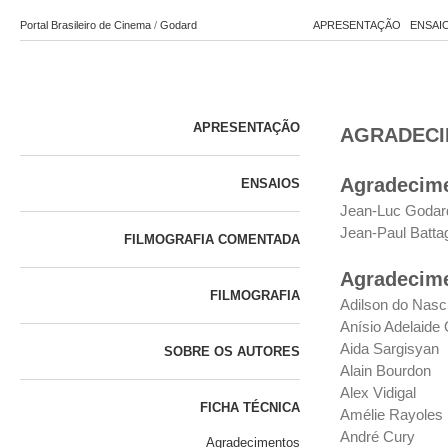
Portal Brasileiro de Cinema
/
Godard
APRESENTAÇÃO
ENSAI
APRESENTAÇÃO
AGRADEC
Agradecime
ENSAIOS
Jean-Luc Godar
Jean-Paul Batta
FILMOGRAFIA COMENTADA
Agradecim
FILMOGRAFIA
Adilson do Nasc
Anísio Adelaide 
Aida Sargisyan
SOBRE OS AUTORES
Alain Bourdon
Alex Vidigal
FICHA TÉCNICA
Amélie Rayoles
André Cury
Agradecimentos