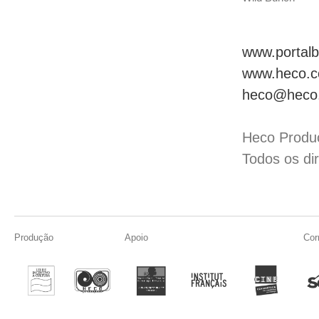
www.portalb
www.heco.c
heco@heco
Heco Produç
Todos os di
Produção
Apoio
Cor