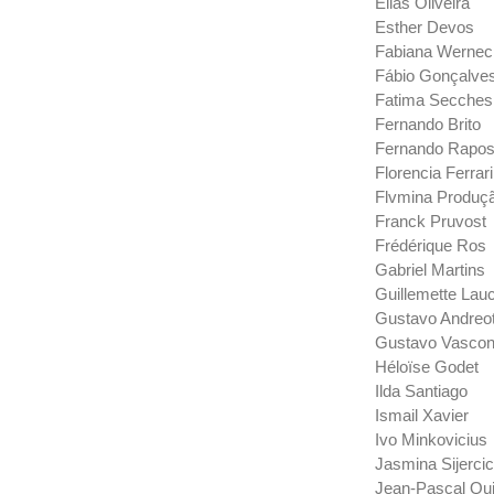
Elias Oliveira
Esther Devos
Fabiana Werneck
Fábio Gonçalve
Fatima Secches
Fernando Brito
Fernando Rapo
Florencia Ferrari
Flvmina Produçã
Franck Pruvost
Frédérique Ros
Gabriel Martins
Guillemette Lau
Gustavo Andreot
Gustavo Vascon
Héloïse Godet
Ilda Santiago
Ismail Xavier
Ivo Minkovicius
Jasmina Sijercic
Jean-Pascal Qui