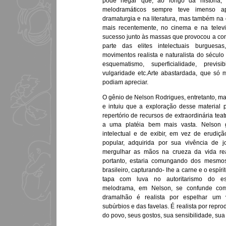
pode negar que, ao longo da história,
melodramáticos sempre teve imenso 
dramaturgia e na literatura, mas também na ó
mais recentemente, no cinema e na televi
sucesso junto às massas que provocou a c
parte das elites intelectuais burguesa
movimentos realista e naturalista do século
esquematismo, superficialidade, previsibi
vulgaridade etc.Arte abastardada, que só 
podiam apreciar.
O gênio de Nelson Rodrigues, entretanto, m
e intuiu que a exploração desse material 
repertório de recursos de extraordinária tea
a uma platéia bem mais vasta. Nelson g
intelectual e de exibir, em vez de erudiçã
popular, adquirida por sua vivência de jo
mergulhar as mãos na crueza da vida re
portanto, estaria comungando dos mesmos
brasileiro, capturando- lhe a carne e o espíri
tapa com luva no autoritarismo do esta
melodrama, em Nelson, se confunde com 
dramalhão é realista por espelhar um v
subúrbios e das favelas. É realista por repr
do povo, seus gostos, sua sensibilidade, sua 