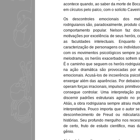
acontece quando, ao saber da morte de Boca
em círculos pelo palco, com o solícito Cavei
Os descontroles emocionais dos mel
rodriguianos são, paradoxalmente, produto 
comportamento popular. Nelson faz do
motivações por excelência de seus heróis,
as faculdades intelectuais. Enquanto
caracterização de personagens os indivíduo
com os movimentos psicológicos sempre jus
melodrama, os heróis exacerbados sofrem 
É o caminho que seguem os heróis rodriguia
na ação dramática são provocadas por es
emocionais. Acusá-los de incoerência psico
enxergar além das aparências. Por debai
operam forças irracionais, impulsos primitiv
consegue controlar. Uma interpretação psi
discernir padrões estruturais agindo no 
Aliás, a obra rodriguiana sempre atraiu mu
interpretativa. Pouco importa que o autor s
desconhecimento de Freud ou ridiculariz
histórias. Seu profundo mergulho nos rece
de certo, fruto de estudo científico, mas 
gênio.