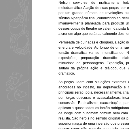
Nelson serviu-se de praticamente t
melodramático. A ação de suas peças, por 
por um grande número de revelações surp
súbitas.A peripécia final, conduzindo ao desf
invariavelmente planejada para produzir um
desses coups de théâtre se valem da pista f
a crer em algo que será radicalmente desmen
Permeada de guinadas e choques, a ação do
energia e velocidade. Ao longo de uma ráp
tensão dramática vai se intensificando.
exposições, preparação dramática ela
minuciosa de personagens. Exposição, pr
saltam da própria ação e diálogo, que 
dramático.
As peças lidam com situações extremas e
ancoradas no incesto, na depravação e n
principais serão, pois, necessariamente, cri
por forças obscuras e avassaladoras, in
concessão. Radicalismo, exacerbação, pa
aplicam a quase todos os heróis rodriguia
de longe com o homem comum nem com a
realista. São heróis no sentido original da 
superior nasça de uma inversão dos pressup
desses seres não vem da conquista, atrav