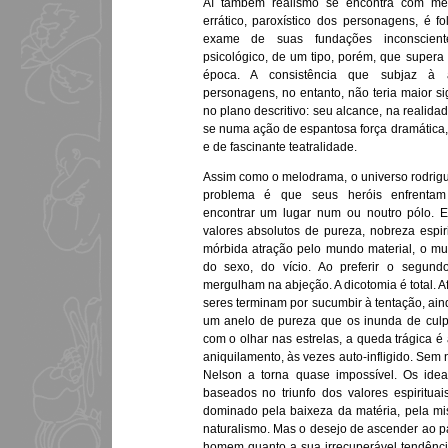
Aí também realismo se encontra com me
errático, paroxístico dos personagens, é f
exame de suas fundações inconscient
psicológico, de um tipo, porém, que supera
época. A consistência que subjaz à a
personagens, no entanto, não teria maior s
no plano descritivo: seu alcance, na realidade
se numa ação de espantosa força dramática,
e de fascinante teatralidade.
Assim como o melodrama, o universo rodrigu
problema é que seus heróis enfrentam
encontrar um lugar num ou noutro pólo. El
valores absolutos de pureza, nobreza espir
mórbida atração pelo mundo material, o mun
do sexo, do vício. Ao preferir o segund
mergulham na abjeção. A dicotomia é total. 
seres terminam por sucumbir à tentação, a
um anelo de pureza que os inunda de cul
com o olhar nas estrelas, a queda trágica 
aniquilamento, às vezes auto-infligido. Sem 
Nelson a torna quase impossível. Os idea
baseados no triunfo dos valores espiritua
dominado pela baixeza da matéria, pela mi
naturalismo. Mas o desejo de ascender ao p
homem quanto a sua irrecuperável tendência