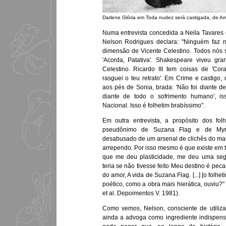
Darlene Glória em Toda nudez será castigada, de Ar
Numa entrevista concedida a Neila Tavares 
Nelson Rodrigues declara: "Ninguém faz n
dimensão de Vicente Celestino. Todos nós
'Acorda, Patativa'. Shakespeare viveu g
Celestino. Ricardo III tem coisas de 'Co
rasguei o teu retrato'. Em Crime e castigo
aos pés de Sonia, brada: 'Não foi diante d
diante de todo o sofrimento humano', is
Nacional. Isso é folhetim brabíssimo".
Em outra entrevista, a propósito dos fo
pseudônimo de Suzana Flag e de Myrna
desabusado de um arsenal de clichês do ma
arrependo. Por isso mesmo é que existe em 
que me deu plasticidade, me deu uma seg
teria se não tivesse feito Meu destino é pec
do amor, A vida de Suzana Flag. [...] [o folhe
poético, como a obra mais hierática, ouviu?"
et al. Depoimentos V. 1981).
Como vemos, Nelson, consciente de utiliza
ainda a advoga como ingrediente indispens