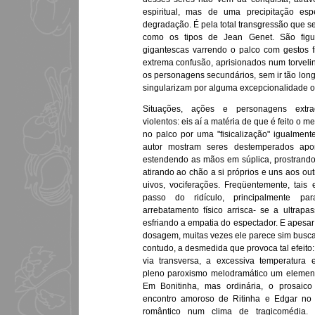
espiritual, mas de uma precipitação esp
degradação. É pela total transgressão que 
como os tipos de Jean Genet. São figur
gigantescas varrendo o palco com gestos f
extrema confusão, aprisionados num torvel
os personagens secundários, sem ir tão lon
singularizam por alguma excepcionalidade ou 
Situações, ações e personagens extraor
violentos: eis aí a matéria de que é feito o 
no palco por uma "fisicalização" igualment
autor mostram seres destemperados apo
estendendo as mãos em súplica, prostrando
atirando ao chão a si próprios e uns aos outr
uivos, vociferações. Freqüentemente, tai
passo do ridículo, principalmente 
arrebatamento físico arrisca- se a ultrapa
esfriando a empatia do espectador. E apesar
dosagem, muitas vezes ele parece sim busca
contudo, a desmedida que provoca tal efeito: o
via transversa, a excessiva temperatura 
pleno paroxismo melodramático um elemento 
Em Bonitinha, mas ordinária, o prosaico
encontro amoroso de Ritinha e Edgar no c
romântico num clima de tragicomédia.