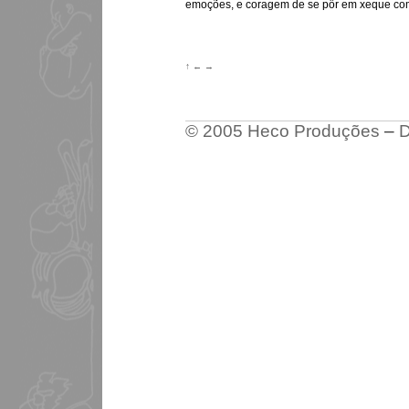
emoções, e coragem de se pôr em xeque com
↑
←
→
© 2005 Heco Produções
–
D