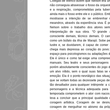
Colegas de elenco dizem que Nelson era um
não conseguia atravessar o fosso da orquestr
e a respiração, comprometidas pela tube
ainda mais o fosso entre ele e o público. Em
mostrasse a intenção de se embrenhar n
meandros, através da experiência viva. É p
Nelson sobre o trabalho dos atores sem
interpretação de sua obra. "O grande a
consciente demais, técnico demais. O ca
como um búfalo da ilha de Marajó. Sobe pe
lustre e, se duvidarem, é capaz de comer 
chega mais depressa ao coração do povo."
espaço para psicologismos ou adaptações d
Ele é único e como tal exige uma compree
manuais. Seu teatro e seus personagens 
porém absolutamente conscientes do jogo 
um alvo nítido, sem o qual suas falas se
emoção. Ela é o ponto nevrálgico das situa
que se voltam todas as dezessete peças de 
tão desafiador para qualquer intérprete: a
personagens e a técnica adequada para 
temporada comprometem o ator com nacos 
leva a concluir que a principal qualidade
coragem artística. Coragem de se desnu
coragem de mergulhar no abismo da própr