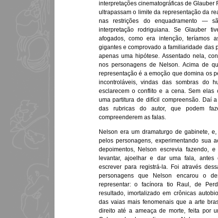
interpretações cinematográficas de Glaube
ultrapassam o limite da representação da r
nas restrições do enquadramento — 
interpretação rodriguiana. Se Glauber t
afogados, como era intenção, teríamos a
gigantes e comprovado a familiaridade das 
apenas uma hipótese. Assentado nela, con
nos personagens de Nelson. Acima de qua
representação é a emoção que domina os 
incontroláveis, vindas das sombras do 
esclarecem o conflito e a cena. Sem elas o
uma partitura de difícil compreensão. Daí a
das rubricas do autor, que podem faz
compreenderem as falas.
Nelson era um dramaturgo de gabinete, e, 
pelos personagens, experimentando sua a
depoimentos, Nelson escrevia fazendo, e
levantar, ajoelhar e dar uma fala, ante
escrever para registrá-la. Foi através de
personagens que Nelson encarou o de
representar: o facínora tio Raul, de Pe
resultado, imortalizado em crônicas autobi
das vaias mais fenomenais que a arte bras
direito até a ameaça de morte, feita por 