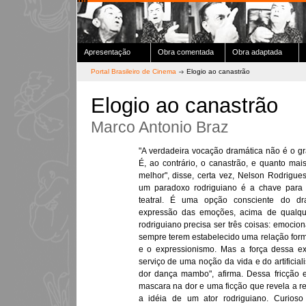
Apresentação
Obra comentada
Obra adaptada
Portal Brasileiro de Cinema
Elogio ao canastrão
Elogio ao canastrão
Marco Antonio Braz
"A verdadeira vocação dramática não é o gr
É, ao contrário, o canastrão, e quanto mais 
melhor", disse, certa vez, Nelson Rodrigu
um paradoxo rodriguiano é a chave para a
teatral. É uma opção consciente do dra
expressão das emoções, acima de qualque
rodriguiano precisa ser três coisas: emocional
sempre terem estabelecido uma relação forma
e o expressionismo. Mas a força dessa e
serviço de uma noção da vida e do artificial
dor dança mambo", afirma. Dessa fricção 
mascara na dor e uma ficção que revela a r
a idéia de um ator rodriguiano. Curioso