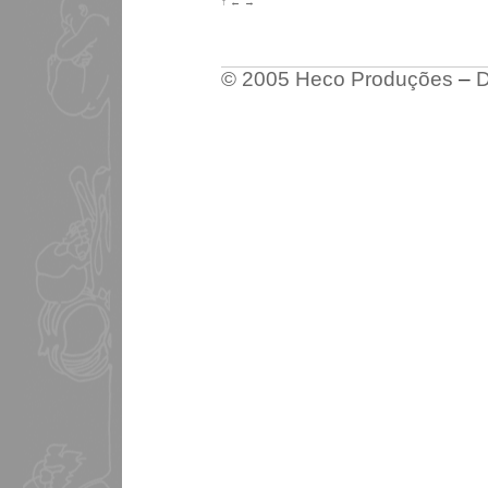
↑
←
→
© 2005 Heco Produções
–
D