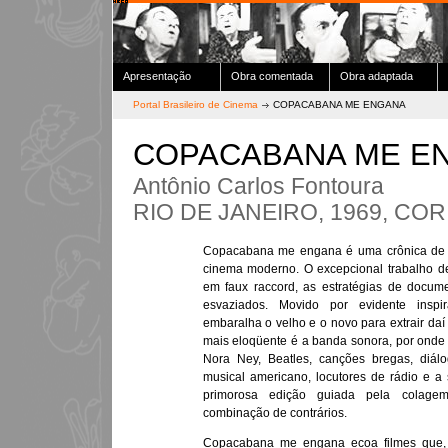
Apresentação
Obra comentada
Obra adaptada
Portal Brasileiro de Cinema
COPACABANA ME ENGANA
COPACABANA ME E
Antônio Carlos Fontoura
RIO DE JANEIRO, 1969, COR,
Copacabana me engana é uma crônica de 
cinema moderno. O excepcional trabalho d
em faux raccord, as estratégias de docum
esvaziados. Movido por evidente inspira
embaralha o velho e o novo para extrair da
mais eloqüente é a banda sonora, por onde
Nora Ney, Beatles, canções bregas, diál
musical americano, locutores de rádio e a
primorosa edição guiada pela colage
combinação de contrários.
Copacabana me engana ecoa filmes que