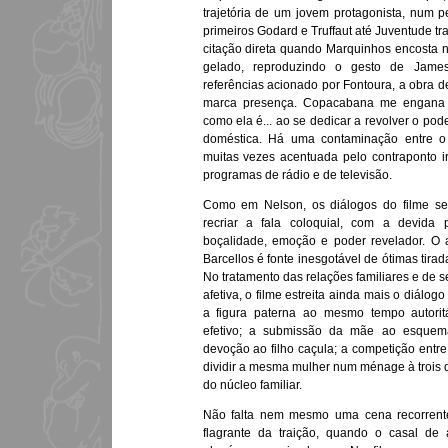
trajetória de um jovem protagonista, num p
primeiros Godard e Truffaut até Juventude t
citação direta quando Marquinhos encosta n
gelado, reproduzindo o gesto de Jame
referências acionado por Fontoura, a obra
marca presença. Copacabana me engana 
como ela é... ao se dedicar a revolver o pod
doméstica. Há uma contaminação entre o 
muitas vezes acentuada pelo contraponto i
programas de rádio e de televisão.
Como em Nelson, os diálogos do filme s
recriar a fala coloquial, com a devida p
boçalidade, emoção e poder revelador. O a
Barcellos é fonte inesgotável de ótimas tira
No tratamento das relações familiares e de
afetiva, o filme estreita ainda mais o diálog
a figura paterna ao mesmo tempo autorit
efetivo; a submissão da mãe ao esquema
devoção ao filho caçula; a competição entr
dividir a mesma mulher num ménage à trois qu
do núcleo familiar.
Não falta nem mesmo uma cena recorrente
flagrante da traição, quando o casal de 