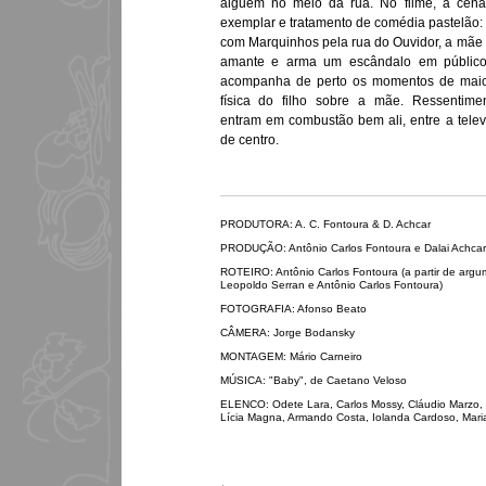
alguém no meio da rua. No filme, a cena
exemplar e tratamento de comédia pastelão
com Marquinhos pela rua do Ouvidor, a mãe
amante e arma um escândalo em público.
acompanha de perto os momentos de maio
física do filho sobre a mãe. Ressentime
entram em combustão bem ali, entre a tele
de centro.
PRODUTORA: A. C. Fontoura & D. Achcar
PRODUÇÃO: Antônio Carlos Fontoura e Dalai Achcar
ROTEIRO: Antônio Carlos Fontoura (a partir de arg
Leopoldo Serran e Antônio Carlos Fontoura)
FOTOGRAFIA: Afonso Beato
CÂMERA: Jorge Bodansky
MONTAGEM: Mário Carneiro
MÚSICA: "Baby", de Caetano Veloso
ELENCO: Odete Lara, Carlos Mossy, Cláudio Marzo, P
Lícia Magna, Armando Costa, Iolanda Cardoso, Mari