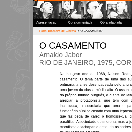
Apresentação
Obra comentada
Obra adaptada
Portal Brasileiro de Cinema
O CASAMENTO
O CASAMENTO
Arnaldo Jabor
RIO DE JANEIRO, 1975, COR,
No buliçoso ano de 1968, Nelson Rodri
casamento. O tema parte de uma das sub
ordinária: a crise desencadeada pelo anun
uma jovem da classe média alta. O assunto 
do próprio mundo burguês, e diante do lei
arrepiar: a protagonista, que tem com
incestuosa; a secretária que ama o p
funcionário público casado com uma leprosa;
que faz pega de carro; o homossexual q
paralítico. A sociedade desmorona, mas a j
moralismo acachapante desnuda os podres 