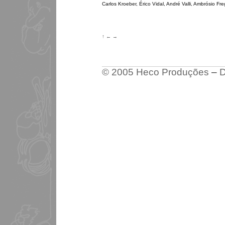
Carlos Kroeber, Érico Vidal, André Valli, Ambrósio Fr
↑
←
→
© 2005 Heco Produções
–
D