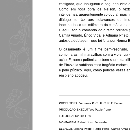
castigada, que inaugurou o segundo ciclo 
Como em toda obra de Nelson, o texto
inteligentes: aparentemente coloquial, mas 
diálogo se faz aos solavancos de inter
inacabadas, a um milímetro da comédia e do d
E aqui, sob o comando do diretor, brilham 
Camila Amado, Érico Vidal e Adriana Prieto.
antes da dublagem, que foi feita por Norma 
O casamento é um filme bem-resolvido. 
combina às mil maravilhas com a violência 
ação. E, numa polêmica e bem-sucedida tri
de Piazzolla sublinha essa tragédia carioca, 
e pelo público. Aqui, como poucas vezes a
em pleno apogeu.
PRODUTORA: Ventania P. C., P. C. R. F. Farias
PRODUÇÃO EXECUTIVA: Paulo Porto
FOTOGRAFIA: Dib Lufti
MONTAGEM: Rafael Justo Valverde
ELENCO: Adriana Prieto, Paulo Porto, Camila Amado