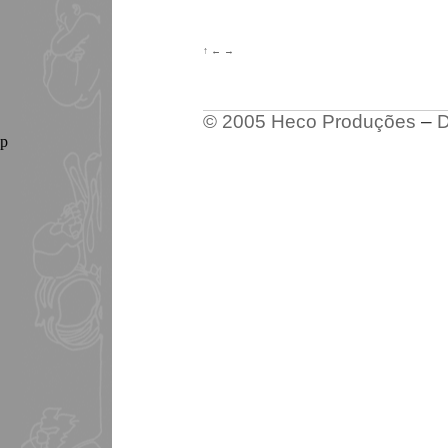
↑
←
→
© 2005 Heco Produções
–
D
p