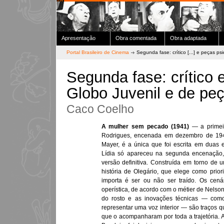
Apresentação
Obra comentada
Obra adaptada
Portal Brasileiro de Cinema
Segunda fase: crítico [...] e peças ps
Segunda fase: crítico e 
Globo Juvenil e de peç
Caco Coelho
A mulher sem pecado (1941)
— a primeir
Rodrigues, encenada em dezembro de 194
Mayer, é a única que foi escrita em duas 
Lídia só apareceu na segunda encenação,
versão definitiva. Construída em torno de 
história de Olegário, que elege como prio
importa é ser ou não ser traído. Os cená
operística, de acordo com o métier de Nelso
do rosto e as inovações técnicas — com
representar uma voz interior — são traços
que o acompanharam por toda a trajetória. 